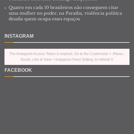
Quatro em cada 10 brasileiros não conseguem citar
uma mulher no poder; na Paraíba, violência política
desafia quem ocupa esses espaços
INSTAGRAM
The Instagram Access Token is expired, Go to the Customizer > JNews :
Social, Like & View > Instagram Feed Setting, to refresh it.
FACEBOOK