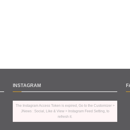
INSTAGRAM
F
The Instagram Access Token is expired, Go to the Customizer >
JNews : Social, Like & View > Instagram Feed Setting, to
refresh it.