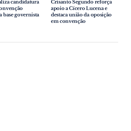
aliza candidatura
Crisanto Segundo reforça
 convenção
apoio a Cícero Lucena e
da base governista
destaca união da oposição
em convenção