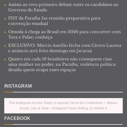
Assista ao vivo primeiro debate entre os candidatos ao
Governo do Estado
PDT da Paraíba faz reunião preparativa para
convenção estadual
Omoda 4 chega ao Brasil em 2026 para concorrer com
Tera e Pulse; conheça
EXCLUSIVO: Márcio Aurélio fecha com Cícero Lucena
e anúncio será feito domingo em Jacaraú
Quatro em cada 10 brasileiros não conseguem citar
uma mulher no poder; na Paraíba, violência política
desafia quem ocupa esses espaços
INSTAGRAM
The Instagram Access Token is expired, Go to the Customizer > JNews :
Social, Like & View > Instagram Feed Setting, to refresh it.
FACEBOOK