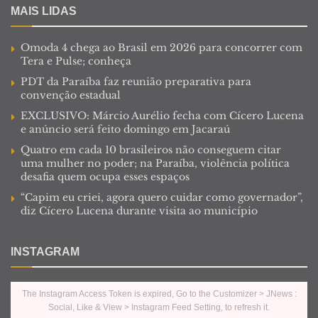
MAIS LIDAS
Omoda 4 chega ao Brasil em 2026 para concorrer com
Tera e Pulse; conheça
PDT da Paraíba faz reunião preparativa para
convenção estadual
EXCLUSIVO: Márcio Aurélio fecha com Cícero Lucena
e anúncio será feito domingo em Jacaraú
Quatro em cada 10 brasileiros não conseguem citar
uma mulher no poder; na Paraíba, violência política
desafia quem ocupa esses espaços
“Capim eu criei, agora quero cuidar como governador”,
diz Cícero Lucena durante visita ao município
INSTAGRAM
The Instagram Access Token is expired, Go to the Customizer > JNews :
Social, Like & View > Instagram Feed Setting, to refresh it.