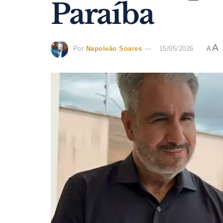
Paraíba
A
Por
Napoleão Soares
15/05/2026
A