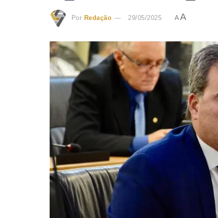
A
Por
Redação
29/05/2025
A