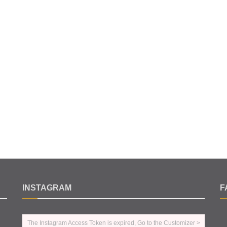
INSTAGRAM
F
The Instagram Access Token is expired, Go to the Customizer >