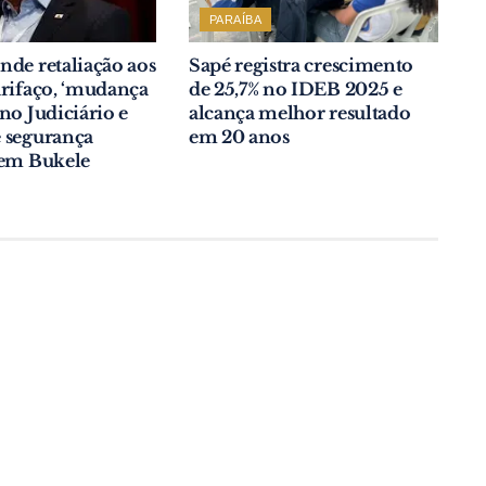
PARAÍBA
de retaliação aos
Sapé registra crescimento
rifaço, ‘mudança
de 25,7% no IDEB 2025 e
no Judiciário e
alcança melhor resultado
 segurança
em 20 anos
 em Bukele