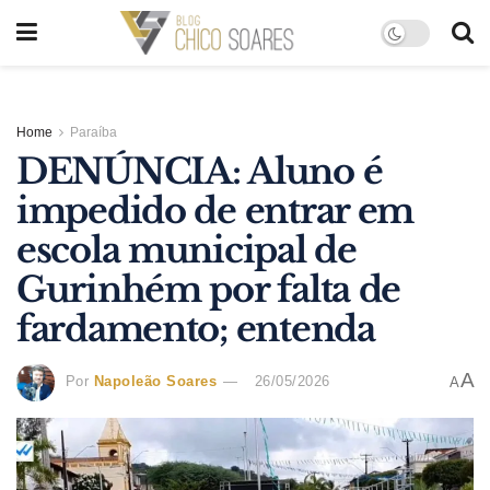
Home
Paraíba
DENÚNCIA: Aluno é
impedido de entrar em
escola municipal de
Gurinhém por falta de
fardamento; entenda
A
Por
Napoleão Soares
26/05/2026
A