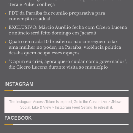
Tera e Pulse; conheça
PDT da Paraíba faz reunião preparativa para
convenção estadual
EXCLUSIVO: Márcio Aurélio fecha com Cícero Lucena
e anúncio será feito domingo em Jacaraú
Quatro em cada 10 brasileiros não conseguem citar
uma mulher no poder; na Paraíba, violência política
desafia quem ocupa esses espaços
“Capim eu criei, agora quero cuidar como governador”,
diz Cícero Lucena durante visita ao município
INSTAGRAM
The Instagram Access Token is expired, Go to the Customizer > JNews :
Social, Like & View > Instagram Feed Setting, to refresh it.
FACEBOOK