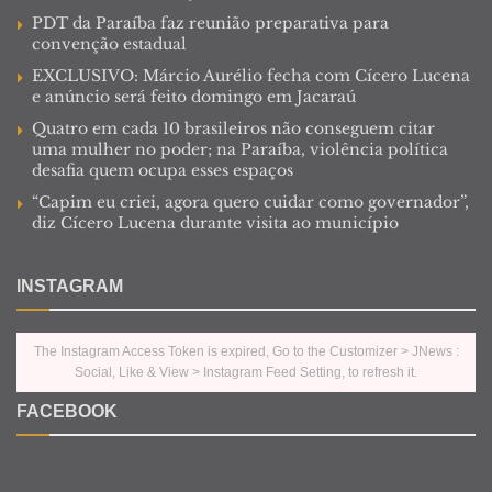
PDT da Paraíba faz reunião preparativa para
convenção estadual
EXCLUSIVO: Márcio Aurélio fecha com Cícero Lucena
e anúncio será feito domingo em Jacaraú
Quatro em cada 10 brasileiros não conseguem citar
uma mulher no poder; na Paraíba, violência política
desafia quem ocupa esses espaços
“Capim eu criei, agora quero cuidar como governador”,
diz Cícero Lucena durante visita ao município
INSTAGRAM
The Instagram Access Token is expired, Go to the Customizer > JNews :
Social, Like & View > Instagram Feed Setting, to refresh it.
FACEBOOK