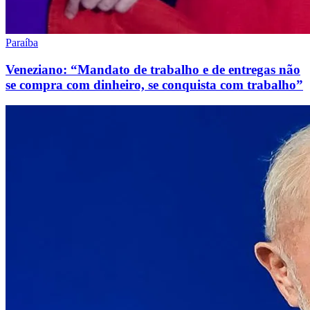
Paraíba
Veneziano: “Mandato de trabalho e de entregas não
se compra com dinheiro, se conquista com trabalho”