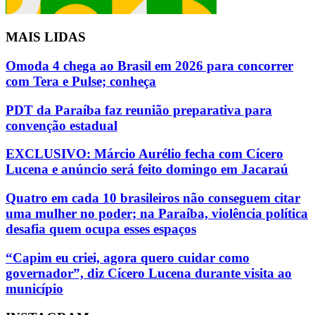
MAIS LIDAS
Omoda 4 chega ao Brasil em 2026 para concorrer
com Tera e Pulse; conheça
PDT da Paraíba faz reunião preparativa para
convenção estadual
EXCLUSIVO: Márcio Aurélio fecha com Cícero
Lucena e anúncio será feito domingo em Jacaraú
Quatro em cada 10 brasileiros não conseguem citar
uma mulher no poder; na Paraíba, violência política
desafia quem ocupa esses espaços
“Capim eu criei, agora quero cuidar como
governador”, diz Cícero Lucena durante visita ao
município