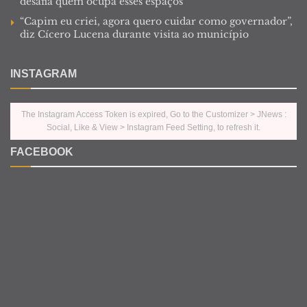
desafia quem ocupa esses espaços
“Capim eu criei, agora quero cuidar como governador”,
diz Cícero Lucena durante visita ao município
INSTAGRAM
The Instagram Access Token is expired, Go to the Customizer > JNews :
Social, Like & View > Instagram Feed Setting, to refresh it.
FACEBOOK