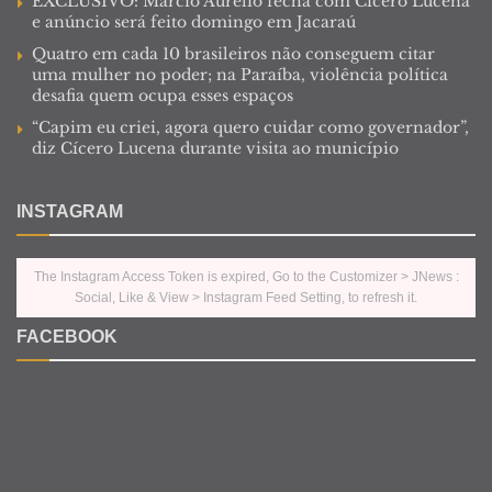
EXCLUSIVO: Márcio Aurélio fecha com Cícero Lucena
e anúncio será feito domingo em Jacaraú
Quatro em cada 10 brasileiros não conseguem citar
uma mulher no poder; na Paraíba, violência política
desafia quem ocupa esses espaços
“Capim eu criei, agora quero cuidar como governador”,
diz Cícero Lucena durante visita ao município
INSTAGRAM
The Instagram Access Token is expired, Go to the Customizer > JNews :
Social, Like & View > Instagram Feed Setting, to refresh it.
FACEBOOK