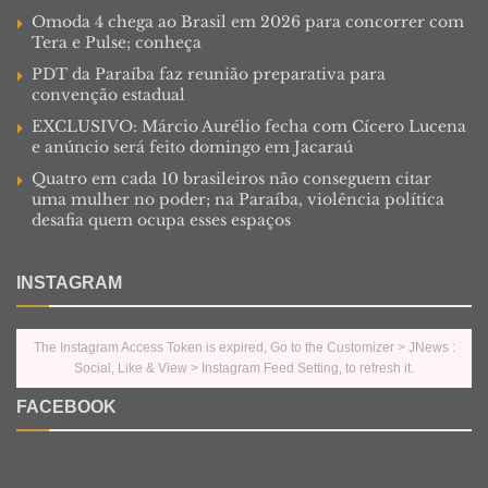
Omoda 4 chega ao Brasil em 2026 para concorrer com
Tera e Pulse; conheça
PDT da Paraíba faz reunião preparativa para
convenção estadual
EXCLUSIVO: Márcio Aurélio fecha com Cícero Lucena
e anúncio será feito domingo em Jacaraú
Quatro em cada 10 brasileiros não conseguem citar
uma mulher no poder; na Paraíba, violência política
desafia quem ocupa esses espaços
INSTAGRAM
The Instagram Access Token is expired, Go to the Customizer > JNews :
Social, Like & View > Instagram Feed Setting, to refresh it.
FACEBOOK