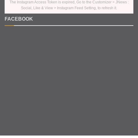
The Instagram Access Token is expired, Go to the Customizer > JNews :
Social, Like & View > Instagram Feed Setting, to refresh it.
FACEBOOK