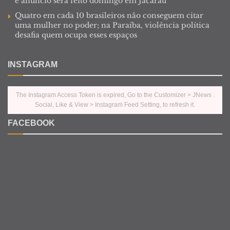
e anúncio será feito domingo em Jacaraú
Quatro em cada 10 brasileiros não conseguem citar
uma mulher no poder; na Paraíba, violência política
desafia quem ocupa esses espaços
INSTAGRAM
The Instagram Access Token is expired, Go to the Customizer > JNews :
Social, Like & View > Instagram Feed Setting, to refresh it.
FACEBOOK