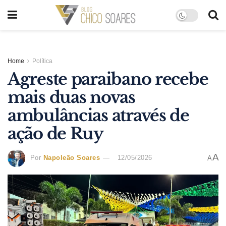
Home
Política
Agreste paraibano recebe
mais duas novas
ambulâncias através de
ação de Ruy
A
Por
Napoleão Soares
12/05/2026
A