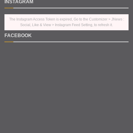
INSTAGRAM
The Instagram Access Token is expired, Go to the Customizer > JNews :
Social, Like & View > Instagram Feed Setting, to refresh it.
FACEBOOK