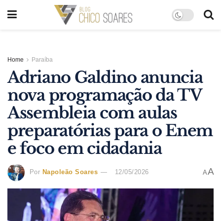
Home
Paraíba
Adriano Galdino anuncia
nova programação da TV
Assembleia com aulas
preparatórias para o Enem
e foco em cidadania
A
Por
Napoleão Soares
12/05/2026
A