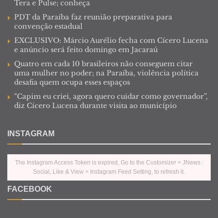
Tera e Pulse; conheça
PDT da Paraíba faz reunião preparativa para
convenção estadual
EXCLUSIVO: Márcio Aurélio fecha com Cícero Lucena
e anúncio será feito domingo em Jacaraú
Quatro em cada 10 brasileiros não conseguem citar
uma mulher no poder; na Paraíba, violência política
desafia quem ocupa esses espaços
“Capim eu criei, agora quero cuidar como governador”,
diz Cícero Lucena durante visita ao município
INSTAGRAM
The Instagram Access Token is expired, Go to the Customizer > JNews :
Social, Like & View > Instagram Feed Setting, to refresh it.
FACEBOOK