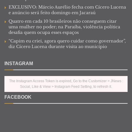
EXCLUSIVO: Márcio Aurélio fecha com Cícero Lucena
e anúncio será feito domingo em Jacaraú
Quatro em cada 10 brasileiros não conseguem citar
uma mulher no poder; na Paraíba, violência política
desafia quem ocupa esses espaços
“Capim eu criei, agora quero cuidar como governador”,
diz Cícero Lucena durante visita ao município
INSTAGRAM
The Instagram Access Token is expired, Go to the Customizer > JNews :
Social, Like & View > Instagram Feed Setting, to refresh it.
FACEBOOK