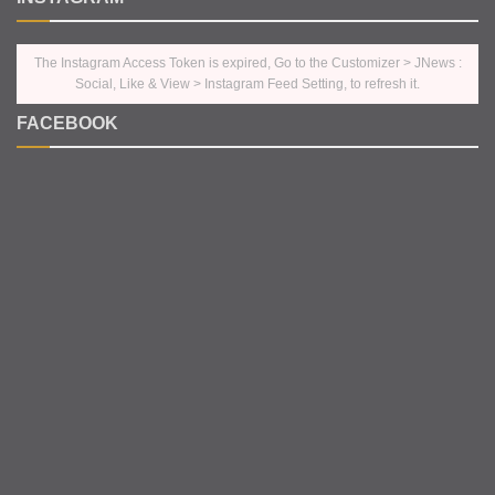
The Instagram Access Token is expired, Go to the Customizer > JNews :
Social, Like & View > Instagram Feed Setting, to refresh it.
FACEBOOK