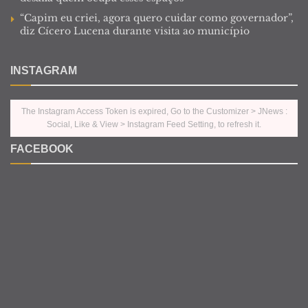
“Capim eu criei, agora quero cuidar como governador”,
diz Cícero Lucena durante visita ao município
INSTAGRAM
The Instagram Access Token is expired, Go to the Customizer > JNews :
Social, Like & View > Instagram Feed Setting, to refresh it.
FACEBOOK