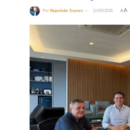
A
Por
Napoleão Soares
11/05/2026
A