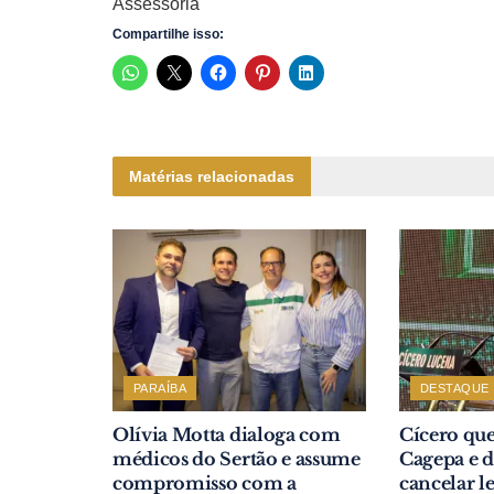
Assessoria
Compartilhe isso:
Matérias relacionadas
PARAÍBA
DESTAQUE
Olívia Motta dialoga com
Cícero que
médicos do Sertão e assume
Cagepa e d
compromisso com a
cancelar le