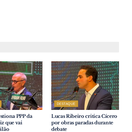
DESTAQUE
stiona PPP da
Lucas Ribeiro critica Cícero
iz que vai
por obras paradas durante
ilão
debate