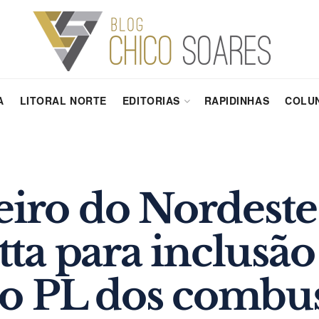
A
LITORAL NORTE
EDITORIAS
RAPIDINHAS
COLUN
eiro do Nordest
ta para inclusão
o PL dos combus