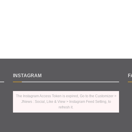
INSTAGRAM
F
The Instagram Access Token is expired, Go to the Customizer >
JNews : Social, Like & View > Instagram Feed Setting, to
refresh it.