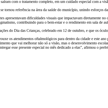
já saíram com o tratamento completo, em um cuidado especial com a visã
 se tornou referência na área da saúde do município, unindo esforços d
tes apresentavam dificuldades visuais que impactavam diretamente no d
gmatismo, contribuindo para o bem-estar e o rendimento em sala de aul
ões do Dia das Crianças, celebrado em 12 de outubro, e que os óculos
uxe os atendimentos oftalmológicos para dentro da cidade e este ano 
imento que vai melhorar não só a visão, mas o desenvolvimento escolar
entregar esse presente especial no mês dedicado a elas”, afirmou o pref