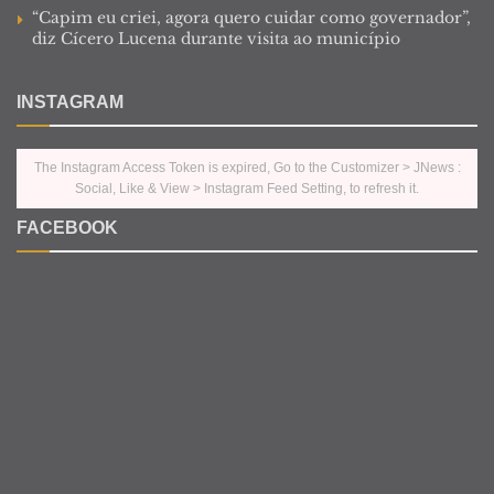
“Capim eu criei, agora quero cuidar como governador”,
diz Cícero Lucena durante visita ao município
INSTAGRAM
The Instagram Access Token is expired, Go to the Customizer > JNews :
Social, Like & View > Instagram Feed Setting, to refresh it.
FACEBOOK