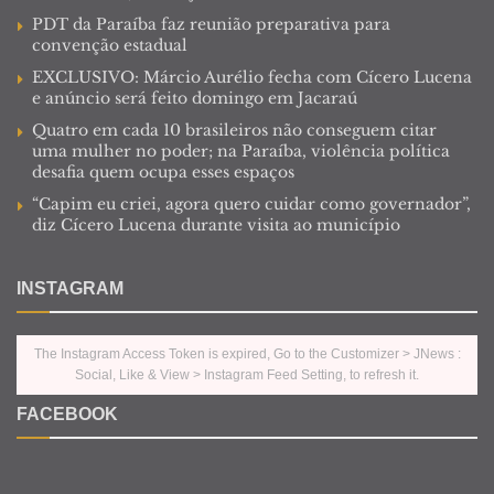
PDT da Paraíba faz reunião preparativa para
convenção estadual
EXCLUSIVO: Márcio Aurélio fecha com Cícero Lucena
e anúncio será feito domingo em Jacaraú
Quatro em cada 10 brasileiros não conseguem citar
uma mulher no poder; na Paraíba, violência política
desafia quem ocupa esses espaços
“Capim eu criei, agora quero cuidar como governador”,
diz Cícero Lucena durante visita ao município
INSTAGRAM
The Instagram Access Token is expired, Go to the Customizer > JNews :
Social, Like & View > Instagram Feed Setting, to refresh it.
FACEBOOK