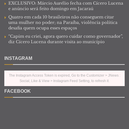
EXCLUSIVO: Márcio Aurélio fecha com Cícero Lucena
e anúncio será feito domingo em Jacaraú
Quatro em cada 10 brasileiros não conseguem citar
uma mulher no poder; na Paraíba, violência política
desafia quem ocupa esses espaços
“Capim eu criei, agora quero cuidar como governador”,
diz Cícero Lucena durante visita ao município
INSTAGRAM
The Instagram Access Token is expired, Go to the Customizer > JNews :
Social, Like & View > Instagram Feed Setting, to refresh it.
FACEBOOK