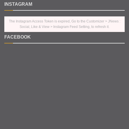
INSTAGRAM
The Instagram Access Token is expired, Go to the Customizer > JNews :
Social, Like & View > Instagram Feed Setting, to refresh it.
FACEBOOK