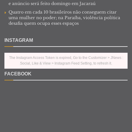
e anúncio será feito domingo em Jacaraú
Quatro em cada 10 brasileiros não conseguem citar
uma mulher no poder; na Paraíba, violência política
desafia quem ocupa esses espaços
INSTAGRAM
The Instagram Access Token is expired, Go to the Customizer > JNews :
Social, Like & View > Instagram Feed Setting, to refresh it.
FACEBOOK