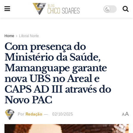
Home
Litoral Norte
Com presença do
Ministério da Saúde,
Mamanguape garante
nova UBS no Areal e
CAPS AD III através do
Novo PAC
A
Por
Redação
02/10/2025
A