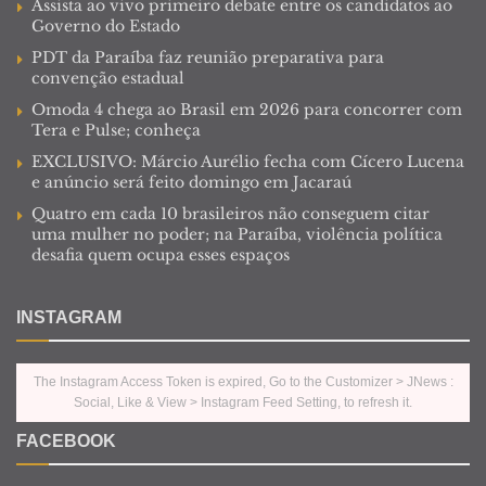
Assista ao vivo primeiro debate entre os candidatos ao
Governo do Estado
PDT da Paraíba faz reunião preparativa para
convenção estadual
Omoda 4 chega ao Brasil em 2026 para concorrer com
Tera e Pulse; conheça
EXCLUSIVO: Márcio Aurélio fecha com Cícero Lucena
e anúncio será feito domingo em Jacaraú
Quatro em cada 10 brasileiros não conseguem citar
uma mulher no poder; na Paraíba, violência política
desafia quem ocupa esses espaços
INSTAGRAM
The Instagram Access Token is expired, Go to the Customizer > JNews :
Social, Like & View > Instagram Feed Setting, to refresh it.
FACEBOOK