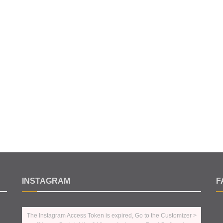
INSTAGRAM
F
The Instagram Access Token is expired, Go to the Customizer >