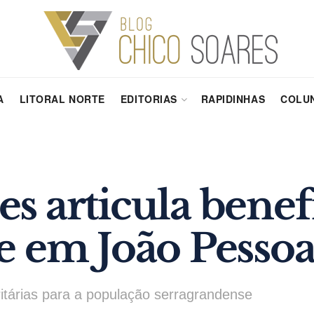
A
LITORAL NORTE
EDITORIAS
RAPIDINHAS
COLUN
 articula benefí
e em João Pesso
ritárias para a população serragrandense