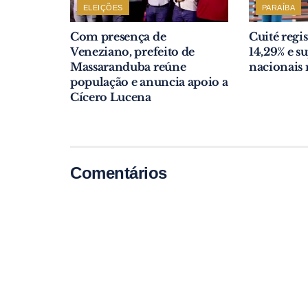
ELEIÇÕES
PARAÍBA
Com presença de
Cuité regi
Veneziano, prefeito de
14,29% e s
Massaranduba reúne
nacionais 
população e anuncia apoio a
Cícero Lucena
Comentários