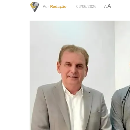
A
Por
Redação
03/06/2026
A