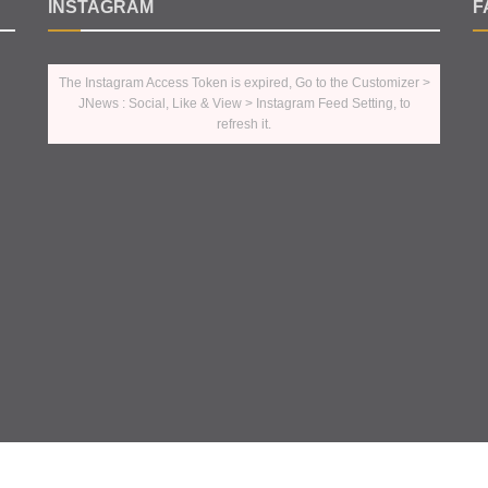
INSTAGRAM
F
The Instagram Access Token is expired, Go to the Customizer >
JNews : Social, Like & View > Instagram Feed Setting, to
refresh it.