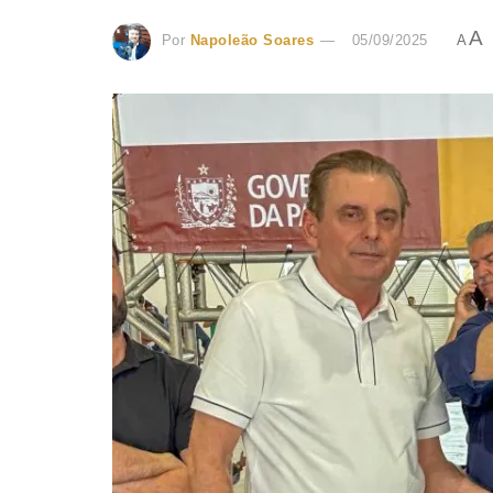
A
Por
Napoleão Soares
05/09/2025
A