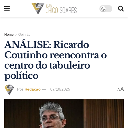
Home
Opinião
ANÁLISE: Ricardo
Coutinho reencontra o
centro do tabuleiro
político
A
Por
Redação
07/10/2025
A